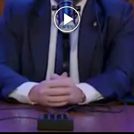
Play
Video