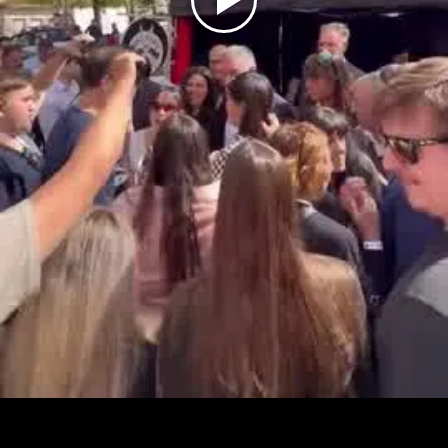
Play
Video