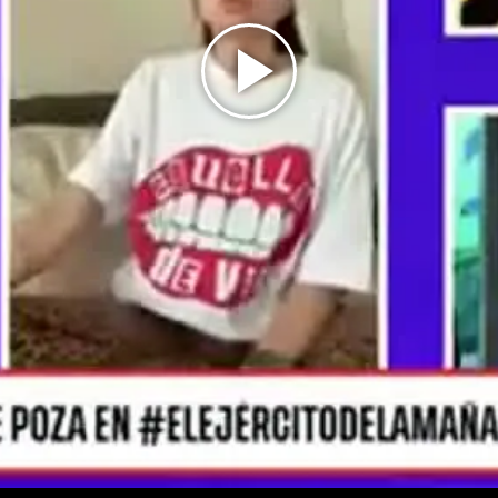
Play
Video