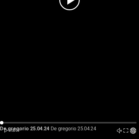
Play
Video
Loaded
:
Rewnid
Play
Forward
De gregorio 25.04.24
De gregorio 25.04.24
0%
Unmut
Play
Fullscr
Current
Duration
0:00
0:00
/