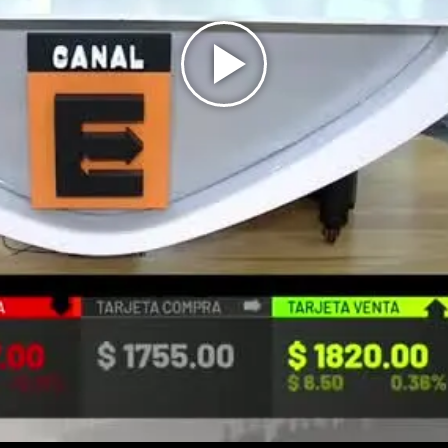
Play
Video