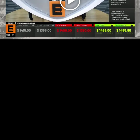
Play
Video