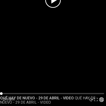
Play
Video
Loaded
:
Rewnid
Play
Forward
QUÉ HAY DE NUEVO - 29 DE ABRIL - VIDEO
QUÉ HAY DE
0%
Unmut
Play
Fullscr
Current
Duration
0:00
0:00
/
NUEVO - 29 DE ABRIL - VIDEO