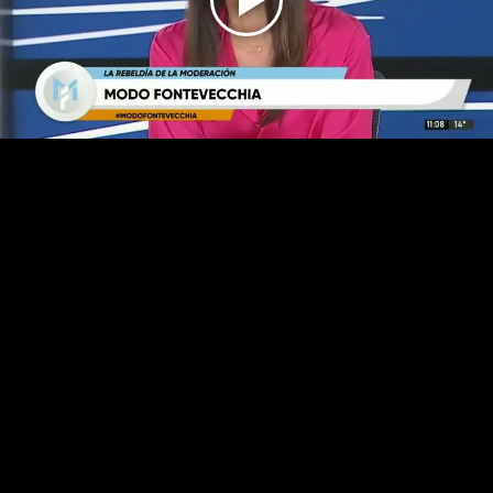
Play
Video