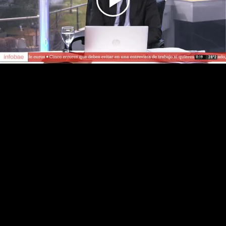
Play
Video